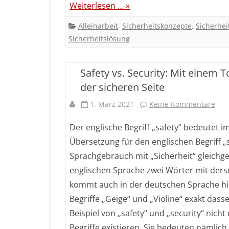
Weiterlesen … »
Alleinarbeit
,
Sicherheitskonzepte
,
Sicherhei
Sicherheitslösung
Safety vs. Security: Mit einem 
der sicheren Seite
zu
1. März 2021
Keine Kommentare
Safe
Der englische Begriff „safety“ bedeutet i
vs.
Übersetzung für den englischen Begriff 
Sprachgebrauch mit „Sicherheit“ gleichges
Secu
englischen Sprache zwei Wörter mit derse
Mit
kommt auch in der deutschen Sprache hin
ein
Begriffe „Geige“ und „Violine“ exakt dass
Tot
Beispiel von „safety“ und „security“ nicht
Begriffe existieren. Sie bedeuten nämlic
für