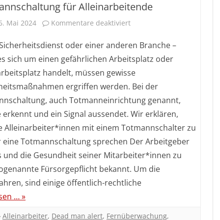
nnschaltung für Alleinarbeitende
für
6. Mai 2024
Kommentare deaktiviert
Totmannschaltung
Sicherheitsdienst oder einer anderen Branche –
für
s sich um einen gefährlichen Arbeitsplatz oder
arbeitsplatz handelt, müssen gewisse
Alleinarbeitende
heitsmaßnahmen ergriffen werden. Bei der
nschaltung, auch Totmanneinrichtung genannt,
e erkennt und ein Signal aussendet. Wir erklären,
re Alleinarbeiter*innen mit einem Totmannschalter zu
ür eine Totmannschaltung sprechen Der Arbeitgeber
ns und die Gesundheit seiner Mitarbeiter*innen zu
 sogenannte Fürsorgepflicht bekannt. Um die
ren, sind einige öffentlich-rechtliche
sen … »
Alleinarbeiter
,
Dead man alert
,
Fernüberwachung
,