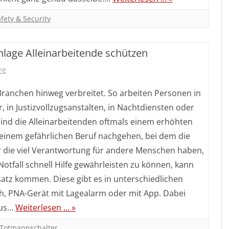
fety & Security
strie
nlage Alleinarbeitende schützen
d
zu
re
Mit
 Branchen hinweg verbreitet. So arbeiten Personen in
einer
, in Justizvollzugsanstalten, in Nachtdiensten oder
sind die Alleinarbeitenden oftmals einem erhöhten
Personen
heren
e einem gefährlichen Beruf nachgehen, bei dem die
Notsignal
e
er die viel Verantwortung für andere Menschen haben,
Anlage
tfall schnell Hilfe gewährleisten zu können, kann
Alleinarbeitende
atz kommen. Diese gibt es in unterschiedlichen
h, PNA-Gerät mit Lagealarm oder mit App. Dabei
schützen
aus…
Weiterlesen … »
Totmannschalter