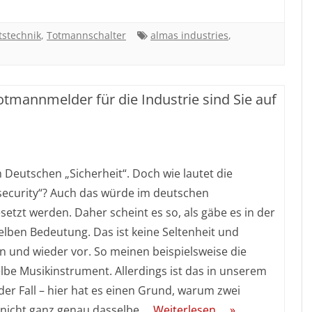
Anlage
tstechnik
,
Totmannschalter
almas industries
,
von
ALMAS
INDUSTRIES
Totmannmelder für die Industrie sind Sie auf
ty
m Deutschen „Sicherheit“. Doch wie lautet die
„security“? Auch das würde im deutschen
etzt werden. Daher scheint es so, als gäbe es in der
rity:
lben Bedeutung. Das ist keine Seltenheit und
 und wieder vor. So meinen beispielsweise die
em
elbe Musikinstrument. Allerdings ist das in unserem
mannmelder
 der Fall – hier hat es einen Grund, warum zwei
h nicht ganz genau dasselbe….
Weiterlesen … »