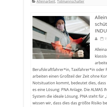
Alleinarbeit
,
Totmannschalter
ein
To
Allei
Arb
schüt
bie
INDU
1
Alleina
klassi
arbeit
Berufskraftfahrer*in, Taxifahrer*in oder
arbeiten einen Großteil der Zeit ohne Ko
Notsituation kommt, bedeutet dies, dass 
es eine Lösung: PNA Anlage. Die ALMAS 
System die ideale Lösung. PNA steht für 
wissen wir, dass dies das größte Risiko bei