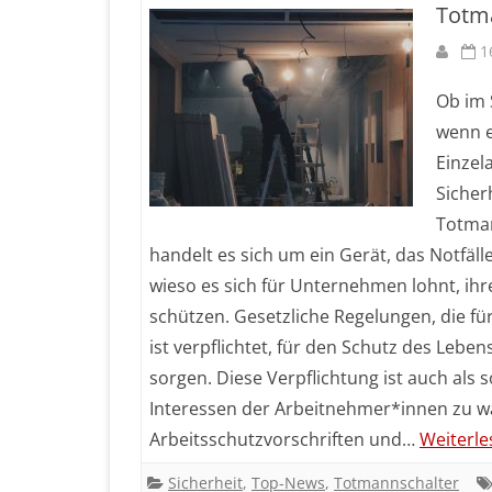
Totma
ZEITERFASSUNG
1
TOTMANNSCHALTER
Ob im 
DOC-DEFIBRILLATOR
wenn e
Einzel
Sicher
Totman
handelt es sich um ein Gerät, das Notfäll
wieso es sich für Unternehmen lohnt, ih
schützen. Gesetzliche Regelungen, die f
ist verpflichtet, für den Schutz des Lebe
sorgen. Diese Verpflichtung ist auch als
Interessen der Arbeitnehmer*innen zu wah
Arbeitsschutzvorschriften und…
Weiterle
Sicherheit
,
Top-News
,
Totmannschalter