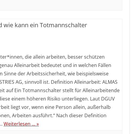
und wie kann ein Totmannschalter
einarbeit
iter*innen, die allein arbeiten, besser schützen
enau Alleinarbeit bedeutet und in welchen Fällen
m Sinne der Arbeitssicherheit, wie beispielsweise
r
ES AG, sinnvoll ist. Definition Alleinarbeit: ALMAS
it auf Ein Totmannschalter stellt für Alleinarbeitende
roffen
iese einem höheren Risiko unterliegen. Laut DGUV
d
narbeit liegt vor, wenn eine Person allein, außerhalb
nen, Arbeiten ausführt.“ Nach dieser Definition
e
n…
Weiterlesen … »
nn