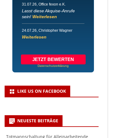
31.07.26
, Office fexon e.K.
Lasst diese Akquise-Anrufe
sein!
Weiterlesen
24.07.26
, Christopher Wagner
Weiterlesen
JETZT BEWERTEN
Datenschutzerklärung
LIKE US ON FACEBOOK
NEUESTE BEITRÄGE
Totmannschaltung für Alleinarbeitende