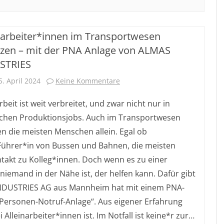
tmannschalter
narbeiter*innen im Transportwesen
eitssicherheit
zen – mit der PNA Anlage von ALMAS
ten?
STRIES
zu
5. April 2024
Keine Kommentare
Alleinarbeiter*innen
rbeit ist weit verbreitet, und zwar nicht nur in
im
schen Produktionsjobs. Auch im Transportwesen
en die meisten Menschen allein. Egal ob
Transportwesen
 Führer*in von Bussen und Bahnen, die meisten
schützen
ntakt zu Kolleg*innen. Doch wenn es zu einer
–
niemand in der Nähe ist, der helfen kann. Dafür gibt
mit
INDUSTRIES AG aus Mannheim hat mit einem PNA-
„Personen-Notruf-Anlage“. Aus eigener Erfahrung
der
 Alleinarbeiter*innen ist. Im Notfall ist keine*r zur…
PNA