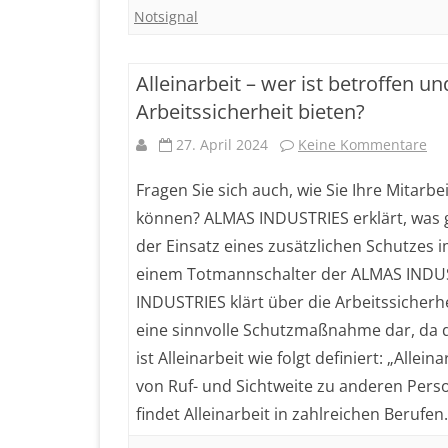
Notsignal
Alleinarbeit – wer ist betroffen 
Arbeitssicherheit bieten?
zu
27. April 2024
Keine Kommentare
All
Fragen Sie sich auch, wie Sie Ihre Mitarbe
–
können? ALMAS INDUSTRIES erklärt, was g
der Einsatz eines zusätzlichen Schutzes i
we
einem Totmannschalter der ALMAS INDUSTRI
ist
INDUSTRIES klärt über die Arbeitssicherhe
bet
eine sinnvolle Schutzmaßnahme dar, da d
un
ist Alleinarbeit wie folgt definiert: „Allei
von Ruf- und Sichtweite zu anderen Perso
wi
findet Alleinarbeit in zahlreichen Berufe
ka