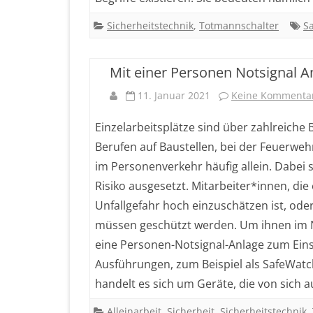
die
Sicherheitstechnik
,
Totmannschalter
Sa
Indu
Mit einer Personen Notsignal A
sin
11. Januar 2021
Keine Kommenta
Sie
auf
Einzelarbeitsplätze sind über zahlreiche
Berufen auf Baustellen, bei der Feuerwehr
der
im Personenverkehr häufig allein. Dabei 
sic
Risiko ausgesetzt. Mitarbeiter*innen, di
Seit
Unfallgefahr hoch einzuschätzen ist, od
müssen geschützt werden. Um ihnen im No
eine Personen-Notsignal-Anlage zum Eins
Ausführungen, zum Beispiel als SafeWatc
handelt es sich um Geräte, die von sich 
Alleinarbeit
,
Sicherheit
,
Sicherheitstechnik
,