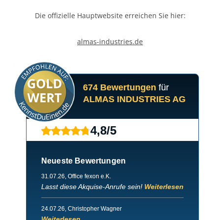
Die offizielle Hauptwebsite erreichen Sie hier:
almas-industries.de
674 Bewertungen
für
ALMAS INDUSTRIES AG
4,8
/
5
Neueste Bewertungen
31.07.26
, Office fexon e.K.
Lasst diese Akquise-Anrufe sein!
Weiterlesen
24.07.26
, Christopher Wagner
Weiterlesen