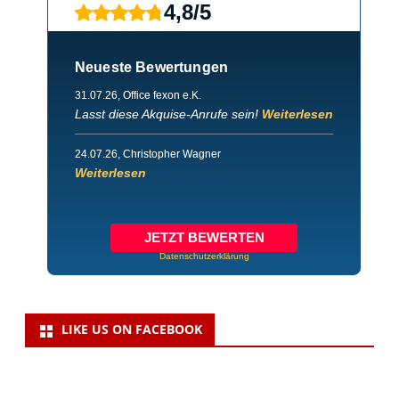
4,8
/
5
Neueste Bewertungen
31.07.26
, Office fexon e.K.
Lasst diese Akquise-Anrufe sein!
Weiterlesen
24.07.26
, Christopher Wagner
Weiterlesen
JETZT BEWERTEN
Datenschutzerklärung
LIKE US ON FACEBOOK