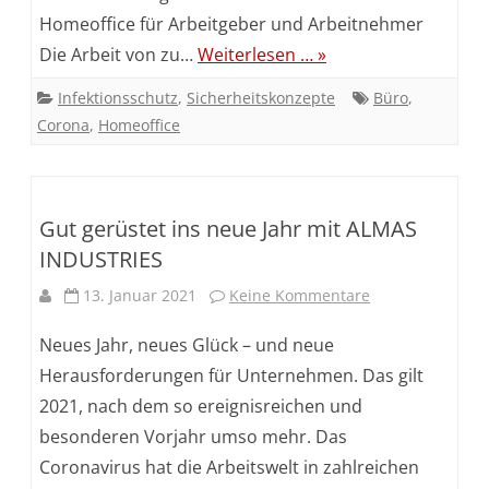
und
Homeoffice für Arbeitgeber und Arbeitnehmer
effiziente
Die Arbeit von zu…
Weiterlesen … »
Anpassung
Infektionsschutz
,
Sicherheitskonzepte
Büro
,
Corona
,
Homeoffice
an
neue
Gegebenheiten
Gut gerüstet ins neue Jahr mit ALMAS
INDUSTRIES
zu
13. Januar 2021
Keine Kommentare
Gut
Neues Jahr, neues Glück – und neue
gerüstet
Herausforderungen für Unternehmen. Das gilt
2021, nach dem so ereignisreichen und
ins
besonderen Vorjahr umso mehr. Das
neue
Coronavirus hat die Arbeitswelt in zahlreichen
Jahr