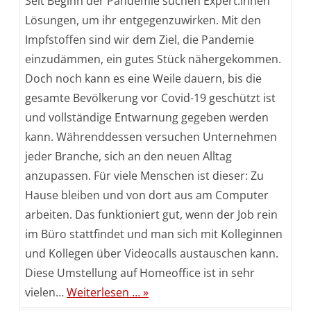
Seit Beginn der Pandemie suchen Expert:innen
Sie
Lösungen, um ihr entgegenzuwirken. Mit den
Impfstoffen sind wir dem Ziel, die Pandemie
Mitarbeiter:inne
einzudämmen, ein gutes Stück nähergekommen.
und
Doch noch kann es eine Weile dauern, bis die
Kund:innen
gesamte Bevölkerung vor Covid-19 geschützt ist
mit
und vollständige Entwarnung gegeben werden
kann. Währenddessen versuchen Unternehmen
Fieber-
jeder Branche, sich an den neuen Alltag
Scannern
anzupassen. Für viele Menschen ist dieser: Zu
vor
Hause bleiben und von dort aus am Computer
Covid-
arbeiten. Das funktioniert gut, wenn der Job rein
im Büro stattfindet und man sich mit Kolleginnen
19-
und Kollegen über Videocalls austauschen kann.
oder
Diese Umstellung auf Homeoffice ist in sehr
Grippeviren
vielen…
Weiterlesen … »