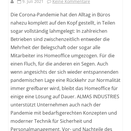
zu
9. Juli 2021
Keine Kommentare
Corona
Die Corona-Pandemie hat den Alltag in Büros
verändert
nahezu komplett auf den Kopf gestellt, in Teilen
sogar vollständig lahmgelegt: In zahlreichen
den
Betrieben sind zwischenzeitlich entweder die
Büroalltag:
Mehrheit der Belegschaft oder sogar alle
ALMAS
Mitarbeiter ins Homeoffice umgezogen. Für die
INDUSTRIES
einen Fluch, für die anderen ein Segen. Auch
wenn angesichts der sich wieder entspannenden
bietet
pandemischen Lage eine Rückkehr zur Normalität
individuelle
immer greifbarer wird, bleibt das Homeoffice für
Lösungen
einige eine Lösung auf Dauer. ALMAS INDUSTRIES
für
unterstützt Unternehmen auch nach der
Pandemie mit bedarfsgerechten Konzepten und
eine
moderner Technik für Sicherheit und
schnelle
Personalmanagement. Vor- und Nachteile des