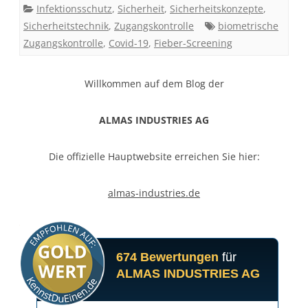
Infektionsschutz
,
Sicherheit
,
Sicherheitskonzepte
,
Sicherheitstechnik
,
Zugangskontrolle
biometrische
Zugangskontrolle
,
Covid-19
,
Fieber-Screening
Willkommen auf dem Blog der
ALMAS INDUSTRIES AG
Die offizielle Hauptwebsite erreichen Sie hier:
almas-industries.de
674 Bewertungen
für
ALMAS INDUSTRIES AG