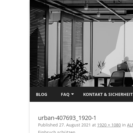
BLOG
FAQ
KONTAKT & SICHERHEI
EINBRUCHSCHUTZ
urban-407693_1920-1
BIOMETRISCHE
Published
27. August 2021
at
1920 × 1080
in
AL
ZUTRITTSKONTROLLE
Einbruch schützen
.